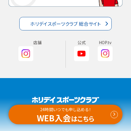
ホリデイスポーツクラブ 総合サイト
店舗
公式
HOP.tv
24時間いつでも申し込める！
WEB入会
店舗開発
会社概要
プライバシーポリシー
はこちら