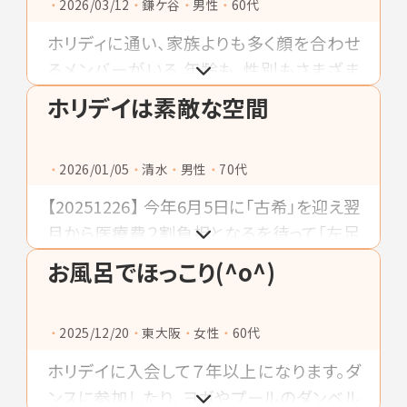
2026/03/12
鎌ケ谷
男性
60代
ホリディに通い、家族よりも多く顔を合わせ
るメンバーがいる 年齢も、性別もさまざま
名前も知らない人さえいるけど なんとなく
ホリデイは素敵な空間
顔を見ないと心配になったりして そんなメ
ンバと一緒にスタジオで跳ねませんか
2026/01/05
清水
男性
70代
【20251226】 今年6月5日に「古希」を迎え翌
月から医療費２割負担となるを待って「左足
下肢静脈瘤ｶﾃｰﾃﾙ手術」や「左足裏イボ除
お風呂でほっこり(^o^)
去」「右目眼底出血ﾚｰｻﾞｰ治療」「３年周期で
の大腸カメラ検査」「胃カメラ検査」など立
2025/12/20
東大阪
女性
60代
て続けに実施してカラダのﾒﾝﾃﾅﾝｽしました❗️
それと同時に日課のリハビリとストレス解消
ホリデイに入会して７年以上になります。ダ
兼ねたホリデイ通いを続ける毎日に感謝で
ンスに参加したり、ヨガやプールのダンベル