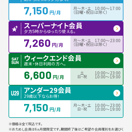
7,150
月〜木・土
10:00〜17:00
円/月
（日曜・祝日は除く）
スーパーナイト会員
夕方5時からゆったり使える。
7,260
月〜木・土
17:00〜23:00
円/月
（日曜・祝日は除く）
ウィークエンド会員
週末・休日利用の方へ。
6,600
土
10:00〜23:00
円/月
日・祝
10:00〜19:00
アンダー29会員
29歳以下ならお得！
7,150
月〜木・土
10:00〜23:00
円/月
日・祝
10:00〜19:00
※価格は全て税込です。
※おためし会員は6ヵ月間限定です。期間終了後はご希望の会員種別をお選びく