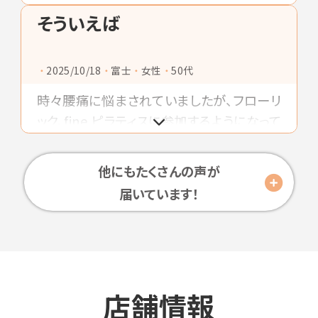
すネ❗
運動など行くたびに何をしようか楽しみでワ
そういえば
クワクしながら身体を鍛えてます。運動終わ
りにはサウナでととのえてから広い湯船に浸
2025/10/18
富士
女性
50代
かってほっこりして癒されます＼(^o^)／
時々腰痛に悩まされていましたが、フローリ
ック、fine ピラティスに参加するようになって
しばらくしてから、ずっと調子が良いです。楽
しくトレーニングを続けられるのでおすすめ
他にもたくさんの声が
です。
届いています！
店舗情報