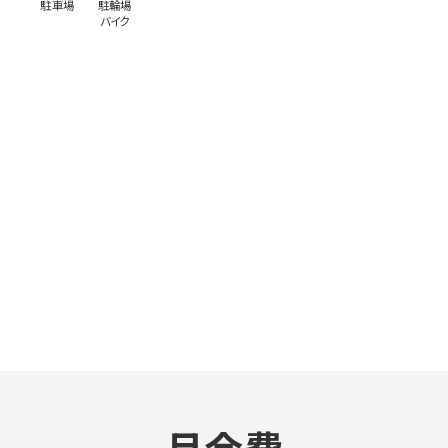
駐車場
駐輪場
バイク
月会費