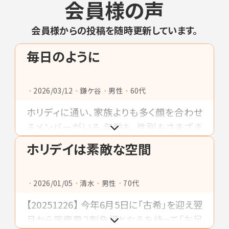
会員様の声
会員様からの投稿を随時更新しています。
毎日のように
2026/03/12
鎌ケ谷
男性
60代
ホリディに通い、家族よりも多く顔を合わせ
るメンバーがいる 年齢も、性別もさまざま
名前も知らない人さえいるけど なんとなく
ホリデイは素敵な空間
顔を見ないと心配になったりして そんなメ
ンバと一緒にスタジオで跳ねませんか
2026/01/05
清水
男性
70代
【20251226】 今年6月5日に「古希」を迎え翌
月から医療費２割負担となるを待って「左足