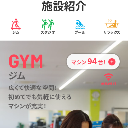
施設紹介
ジム
スタジオ
プール
リラックス
GYM
94
マシン
台！
ジム
広くて快適な空間！
初めてでも気軽に使える
マシンが充実！