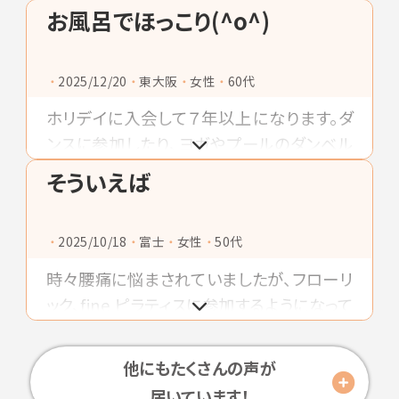
下肢静脈瘤ｶﾃｰﾃﾙ手術」や「左足裏イボ除
お風呂でほっこり(^o^)
去」「右目眼底出血ﾚｰｻﾞｰ治療」「３年周期で
の大腸カメラ検査」「胃カメラ検査」など立
2025/12/20
東大阪
女性
60代
て続けに実施してカラダのﾒﾝﾃﾅﾝｽしました❗️
それと同時に日課のリハビリとストレス解消
ホリデイに入会して７年以上になります。ダ
兼ねたホリデイ通いを続ける毎日に感謝で
ンスに参加したり、ヨガやプールのダンベル
すネ❗
運動など行くたびに何をしようか楽しみでワ
そういえば
クワクしながら身体を鍛えてます。運動終わ
りにはサウナでととのえてから広い湯船に浸
2025/10/18
富士
女性
50代
かってほっこりして癒されます＼(^o^)／
時々腰痛に悩まされていましたが、フローリ
ック、fine ピラティスに参加するようになって
しばらくしてから、ずっと調子が良いです。楽
しくトレーニングを続けられるのでおすすめ
他にもたくさんの声が
です。
届いています！