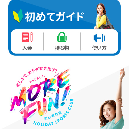
初めてガイド
入会
持ち物
使い方