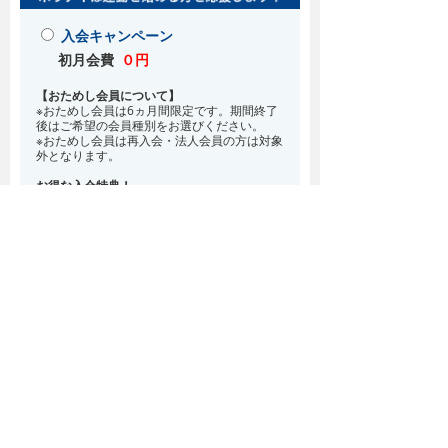
入会キャンペーン
初月会費
０円
【おためし会員について】
※おためし会員は6ヵ月間限定です。期間終了
後はご希望の会員種別をお選びください。
※おためし会員は再入会・法人会員の方は対象
外となります。
お得な入会特典！
8月・9月 2ヵ月分の月会費0円
※どの会員種別でも、在籍条件6ヵ月が必要と
なります。(6ヵ月以内に退会される場合は、
解約金として月会費1ヵ月分が必要となりま
す)
※紹介での入会、再入会をご希望の方は店頭ま
でお越しください。
通常入会(在籍条件なし)