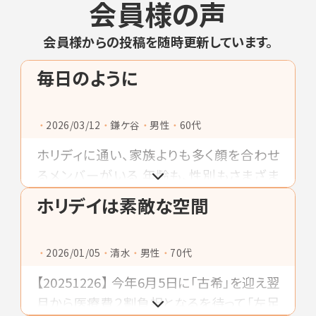
会員様の声
会員様からの投稿を随時更新しています。
毎日のように
2026/03/12
鎌ケ谷
男性
60代
ホリディに通い、家族よりも多く顔を合わせ
るメンバーがいる 年齢も、性別もさまざま
名前も知らない人さえいるけど なんとなく
ホリデイは素敵な空間
顔を見ないと心配になったりして そんなメ
ンバと一緒にスタジオで跳ねませんか
2026/01/05
清水
男性
70代
【20251226】 今年6月5日に「古希」を迎え翌
月から医療費２割負担となるを待って「左足