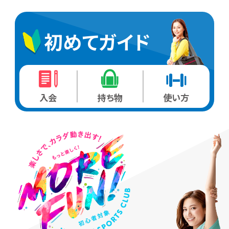
初めてガイド
入会
持ち物
使い方