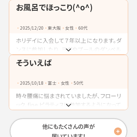
下肢静脈瘤ｶﾃｰﾃﾙ手術」や「左足裏イボ除
お風呂でほっこり(^o^)
去」「右目眼底出血ﾚｰｻﾞｰ治療」「３年周期で
の大腸カメラ検査」「胃カメラ検査」など立
2025/12/20
東大阪
女性
60代
て続けに実施してカラダのﾒﾝﾃﾅﾝｽしました❗️
それと同時に日課のリハビリとストレス解消
ホリデイに入会して７年以上になります。ダ
兼ねたホリデイ通いを続ける毎日に感謝で
ンスに参加したり、ヨガやプールのダンベル
すネ❗
運動など行くたびに何をしようか楽しみでワ
そういえば
クワクしながら身体を鍛えてます。運動終わ
りにはサウナでととのえてから広い湯船に浸
2025/10/18
富士
女性
50代
かってほっこりして癒されます＼(^o^)／
時々腰痛に悩まされていましたが、フローリ
ック、fine ピラティスに参加するようになって
しばらくしてから、ずっと調子が良いです。楽
しくトレーニングを続けられるのでおすすめ
他にもたくさんの声が
です。
届いています！