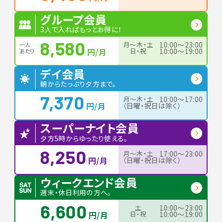
グループ会員
3人で入ればもっとお得に！
8,580
月〜木・土
10:00〜23:00
一人
円/月
日・祝
10:00〜19:00
あたり
デイ会員
朝からたっぷり夕方まで。
7,370
月〜木・土
10:00〜17:00
円/月
（日曜・祝日は除く）
スーパーナイト会員
夕方5時からゆったり使える。
8,250
月〜木・土
17:00〜23:00
円/月
（日曜・祝日は除く）
ウィークエンド会員
週末・休日利用の方へ。
6,600
土
10:00〜23:00
円/月
日・祝
10:00〜19:00