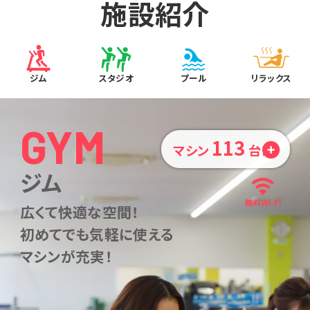
施設紹介
ジム
スタジオ
プール
リラックス
GYM
113
マシン
台！
ジム
広くて快適な空間！
初めてでも気軽に使える
マシンが充実！