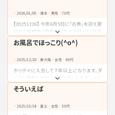
ンバと一緒にスタジオで跳ねませんか
2026/01/05
清水
男性
70代
【20251226】 今年6月5日に「古希」を迎え翌
月から医療費２割負担となるを待って「左足
下肢静脈瘤ｶﾃｰﾃﾙ手術」や「左足裏イボ除
お風呂でほっこり(^o^)
去」「右目眼底出血ﾚｰｻﾞｰ治療」「３年周期で
の大腸カメラ検査」「胃カメラ検査」など立
2025/12/20
東大阪
女性
60代
て続けに実施してカラダのﾒﾝﾃﾅﾝｽしました❗️
それと同時に日課のリハビリとストレス解消
ホリデイに入会して７年以上になります。ダ
兼ねたホリデイ通いを続ける毎日に感謝で
ンスに参加したり、ヨガやプールのダンベル
すネ❗
運動など行くたびに何をしようか楽しみでワ
そういえば
クワクしながら身体を鍛えてます。運動終わ
りにはサウナでととのえてから広い湯船に浸
2025/10/18
富士
女性
50代
かってほっこりして癒されます＼(^o^)／