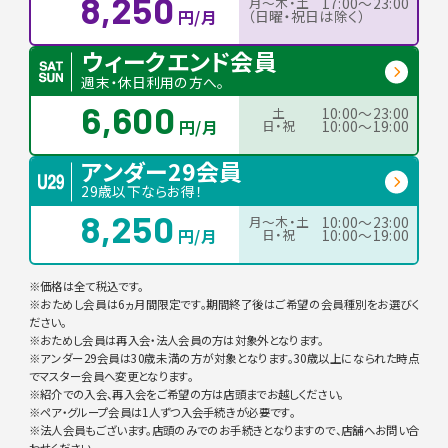
8,250
月〜木・土
17:00〜23:00
円/月
（日曜・祝日は除く）
ウィークエンド会員
週末・休日利用の方へ。
6,600
土
10:00〜23:00
円/月
日・祝
10:00〜19:00
アンダー29会員
29歳以下ならお得！
8,250
月〜木・土
10:00〜23:00
円/月
日・祝
10:00〜19:00
※価格は全て税込です。
※おためし会員は6ヵ月間限定です。期間終了後はご希望の会員種別をお選びく
ださい。
※おためし会員は再入会・法人会員の方は対象外となります。
※アンダー29会員は30歳未満の方が対象となります。30歳以上になられた時点
でマスター会員へ変更となります。
※紹介での入会、再入会をご希望の方は店頭までお越しください。
※ペア・グループ会員は1人ずつ入会手続きが必要です。
※法人会員もございます。店頭のみでのお手続きとなりますので、店舗へお問い合
わせください。