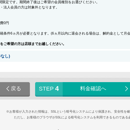
間限定です。期間終了後はご希望の会員種別をお選びください。
・法人会員の方は対象外となります。
会費0円
籍条件6ヵ月が必要となります。(6ヵ月以内に退会される場合は、解約金として月
をご希望の方は店頭までお越しください。
なし)
4
戻る
STEP
料金確認へ
※お客様が入力された情報は、SSLという暗号化システムにより保護され、安全性を
ただし、お客様のブラウザがSSLによる暗号化システムを利用できるものである