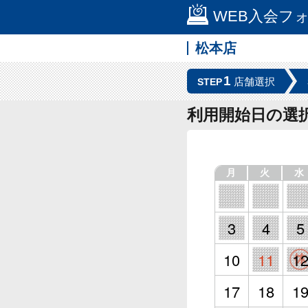
WEB入会フ
松本店
1
店舗選択
STEP
利用開始日の選
月
火
水
3
4
5
10
11
1
17
18
1