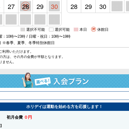
6
27
28
29
30
28
29
30
選択不可能
選択可能
本日
休館日
：10時〜23時 / 日曜・祝日：10時〜19時
日 ※春季、夏季、冬季特別休館日
ご利用いただけます。
始の方は、その月の会費が半額となります。
りません。
ホリデイは運動を始める方を応援します！
初月会費
０円
】