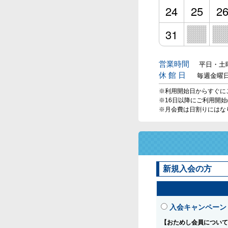
24
25
2
31
営業時間
平日・土曜
休 館 日
毎週金曜
※利用開始日からすぐに
※16日以降にご利用開
※月会費は日割りにはな
新規入会の方
入会キャンペーン
【おためし会員について