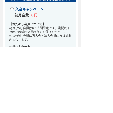
入会キャンペーン
初月会費
０円
【おためし会員について】
※おためし会員は6ヵ月間限定です。期間終了
後はご希望の会員種別をお選びください。
※おためし会員は再入会・法人会員の方は対象
外となります。
お得な入会特典！
8月・9月 2ヵ月分の月会費0円
※どの会員種別でも、在籍条件6ヵ月が必要と
なります。(6ヵ月以内に退会される場合は、
解約金として月会費1ヵ月分が必要となりま
す)
※紹介での入会、再入会をご希望の方は店頭ま
でお越しください。
通常入会(在籍条件なし)