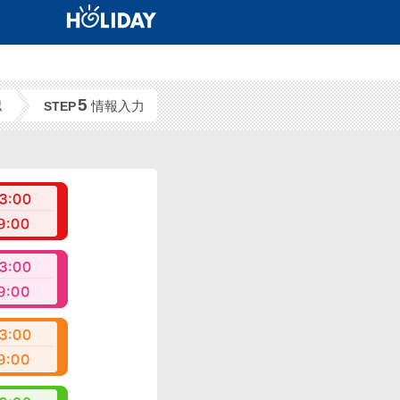
5
認
情報入力
STEP