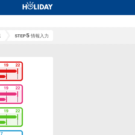
5
認
情報入力
STEP