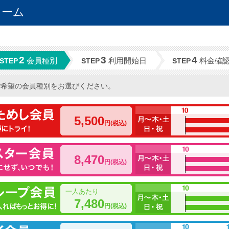
ォーム
2
3
4
会員種別
利用開始日
料金確
STEP
STEP
STEP
ご希望の会員種別をお選びください。
5,500
円(税込)
8,470
円(税込)
一人あたり
7,480
円(税込)