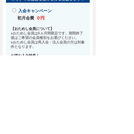
入会キャンペーン
初月会費
０円
【おためし会員について】
※おためし会員は6ヵ月間限定です。期間終了
後はご希望の会員種別をお選びください。
※おためし会員は再入会・法人会員の方は対象
外となります。
お得な入会特典！
8月・9月 2ヵ月分の月会費0円
※どの会員種別でも、在籍条件6ヵ月が必要と
なります。(6ヵ月以内に退会される場合は、
解約金として月会費1ヵ月分が必要となりま
す)
※紹介での入会、再入会をご希望の方は店頭ま
でお越しください。
通常入会(在籍条件なし)