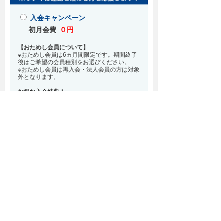
入会キャンペーン
初月会費
０円
【おためし会員について】
※おためし会員は6ヵ月間限定です。期間終了
後はご希望の会員種別をお選びください。
※おためし会員は再入会・法人会員の方は対象
外となります。
お得な入会特典！
8月・9月 2ヵ月分の月会費0円
※どの会員種別でも、在籍条件6ヵ月が必要と
なります。(6ヵ月以内に退会される場合は、
解約金として月会費1ヵ月分が必要となりま
す)
※紹介での入会、再入会をご希望の方は店頭ま
でお越しください。
通常入会(在籍条件なし)