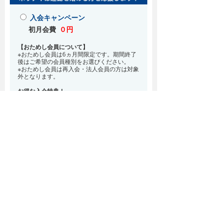
入会キャンペーン
初月会費
０円
【おためし会員について】
※おためし会員は6ヵ月間限定です。期間終了
後はご希望の会員種別をお選びください。
※おためし会員は再入会・法人会員の方は対象
外となります。
お得な入会特典！
8月・9月 2ヵ月分の月会費0円
※どの会員種別でも、在籍条件6ヵ月が必要と
なります。(6ヵ月以内に退会される場合は、
解約金として月会費1ヵ月分が必要となりま
す)
※紹介での入会、再入会をご希望の方は店頭ま
でお越しください。
通常入会(在籍条件なし)