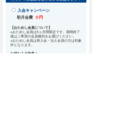
入会キャンペーン
初月会費
０円
【おためし会員について】
※おためし会員は6ヵ月間限定です。期間終了
後はご希望の会員種別をお選びください。
※おためし会員は再入会・法人会員の方は対象
外となります。
お得な入会特典！
8月・9月 2ヵ月分の月会費0円
※どの会員種別でも、在籍条件6ヵ月が必要と
なります。(6ヵ月以内に退会される場合は、
解約金として月会費1ヵ月分が必要となりま
す)
※紹介での入会、再入会をご希望の方は店頭ま
でお越しください。
通常入会(在籍条件なし)