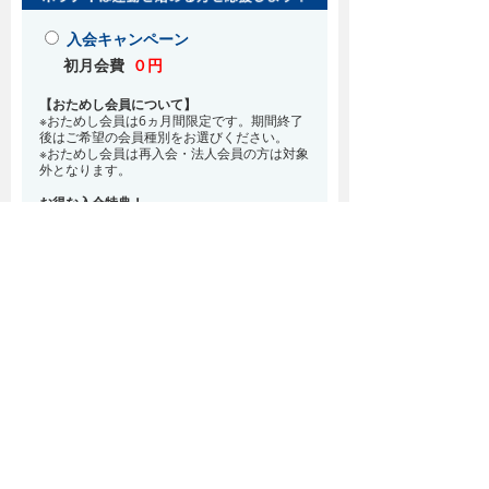
入会キャンペーン
初月会費
０円
【おためし会員について】
※おためし会員は6ヵ月間限定です。期間終了
後はご希望の会員種別をお選びください。
※おためし会員は再入会・法人会員の方は対象
外となります。
お得な入会特典！
8月・9月 2ヵ月分の月会費0円
※どの会員種別でも、在籍条件6ヵ月が必要と
なります。(6ヵ月以内に退会される場合は、
解約金として月会費1ヵ月分が必要となりま
す)
※紹介での入会、再入会をご希望の方は店頭ま
でお越しください。
通常入会(在籍条件なし)