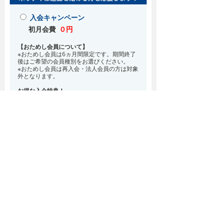
入会キャンペーン
初月会費
０円
【おためし会員について】
※おためし会員は6ヵ月間限定です。期間終了
後はご希望の会員種別をお選びください。
※おためし会員は再入会・法人会員の方は対象
外となります。
お得な入会特典！
8月・9月 2ヵ月分の月会費0円
※どの会員種別でも、在籍条件6ヵ月が必要と
なります。(6ヵ月以内に退会される場合は、
解約金として月会費1ヵ月分が必要となりま
す)
※紹介での入会、再入会をご希望の方は店頭ま
でお越しください。
通常入会(在籍条件なし)