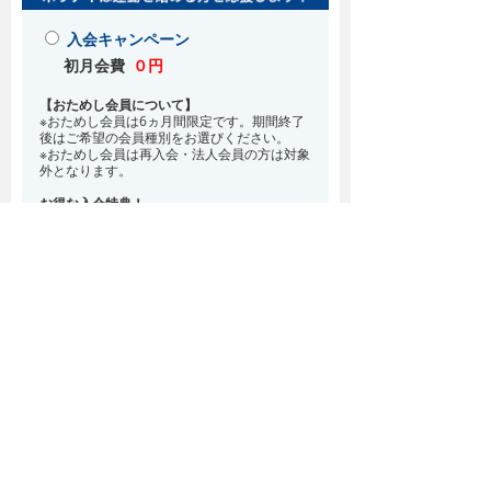
入会キャンペーン
初月会費
０円
【おためし会員について】
※おためし会員は6ヵ月間限定です。期間終了
後はご希望の会員種別をお選びください。
※おためし会員は再入会・法人会員の方は対象
外となります。
お得な入会特典！
8月・9月 2ヵ月分の月会費0円
※どの会員種別でも、在籍条件6ヵ月が必要と
なります。(6ヵ月以内に退会される場合は、
解約金として月会費1ヵ月分が必要となりま
す)
※紹介での入会、再入会をご希望の方は店頭ま
でお越しください。
通常入会(在籍条件なし)