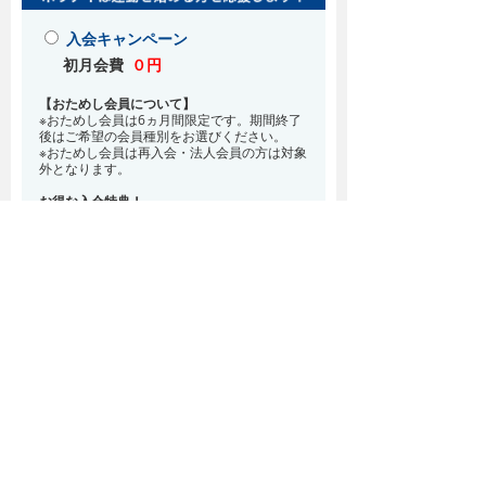
入会キャンペーン
初月会費
０円
【おためし会員について】
※おためし会員は6ヵ月間限定です。期間終了
後はご希望の会員種別をお選びください。
※おためし会員は再入会・法人会員の方は対象
外となります。
お得な入会特典！
8月・9月 2ヵ月分の月会費0円
※どの会員種別でも、在籍条件6ヵ月が必要と
なります。(6ヵ月以内に退会される場合は、
解約金として月会費1ヵ月分が必要となりま
す)
※紹介での入会、再入会をご希望の方は店頭ま
でお越しください。
通常入会(在籍条件なし)