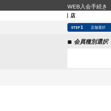
WEB入会手続き
店
1
店舗選択
STEP
■
会員種別選択