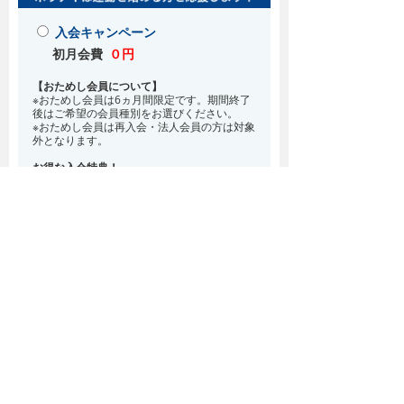
入会キャンペーン
初月会費
０円
【おためし会員について】
※おためし会員は6ヵ月間限定です。期間終了
後はご希望の会員種別をお選びください。
※おためし会員は再入会・法人会員の方は対象
外となります。
お得な入会特典！
8月・9月 2ヵ月分の月会費0円
※どの会員種別でも、在籍条件6ヵ月が必要と
なります。(6ヵ月以内に退会される場合は、
解約金として月会費1ヵ月分が必要となりま
す)
※紹介での入会、再入会をご希望の方は店頭ま
でお越しください。
通常入会(在籍条件なし)