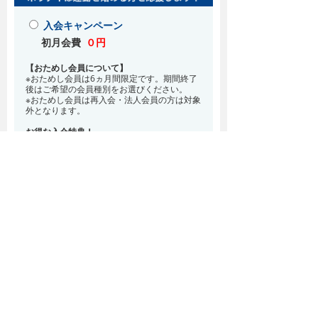
入会キャンペーン
初月会費
０円
【おためし会員について】
※おためし会員は6ヵ月間限定です。期間終了
後はご希望の会員種別をお選びください。
※おためし会員は再入会・法人会員の方は対象
外となります。
お得な入会特典！
8月・9月 2ヵ月分の月会費0円
※どの会員種別でも、在籍条件6ヵ月が必要と
なります。(6ヵ月以内に退会される場合は、
解約金として月会費1ヵ月分が必要となりま
す)
※紹介での入会、再入会をご希望の方は店頭ま
でお越しください。
通常入会(在籍条件なし)