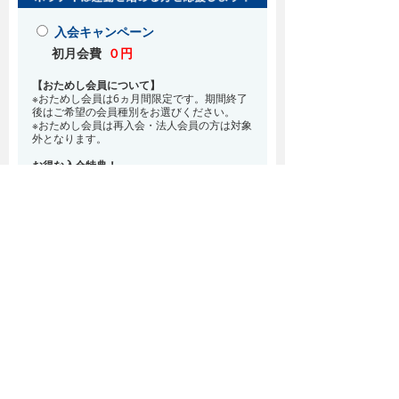
入会キャンペーン
初月会費
０円
【おためし会員について】
※おためし会員は6ヵ月間限定です。期間終了
後はご希望の会員種別をお選びください。
※おためし会員は再入会・法人会員の方は対象
外となります。
お得な入会特典！
8月・9月 2ヵ月分の月会費0円
※どの会員種別でも、在籍条件6ヵ月が必要と
なります。(6ヵ月以内に退会される場合は、
解約金として月会費1ヵ月分が必要となりま
す)
※紹介での入会、再入会をご希望の方は店頭ま
でお越しください。
通常入会(在籍条件なし)