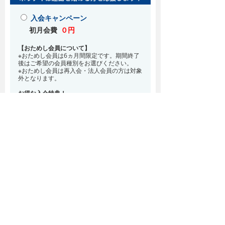
入会キャンペーン
初月会費
０円
【おためし会員について】
※おためし会員は6ヵ月間限定です。期間終了
後はご希望の会員種別をお選びください。
※おためし会員は再入会・法人会員の方は対象
外となります。
お得な入会特典！
8月・9月 2ヵ月分の月会費0円
※どの会員種別でも、在籍条件6ヵ月が必要と
なります。(6ヵ月以内に退会される場合は、
解約金として月会費1ヵ月分が必要となりま
す)
※紹介での入会、再入会をご希望の方は店頭ま
でお越しください。
通常入会(在籍条件なし)