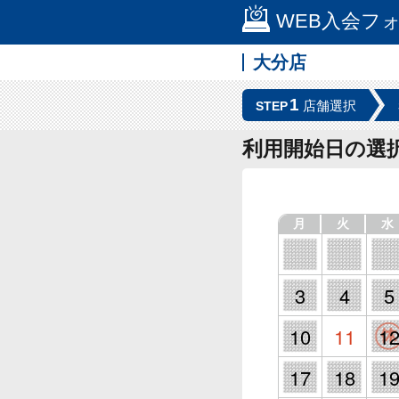
WEB入会フ
大分店
1
店舗選択
STEP
利用開始日の選
月
火
水
3
4
5
10
11
1
17
18
1