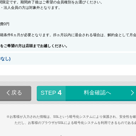
間限定です。期間終了後はご希望の会員種別をお選びください。
・法人会員の方は対象外となります。
会費0円
籍条件6ヵ月が必要となります。(6ヵ月以内に退会される場合は、解約金として月
をご希望の方は店頭までお越しください。
なし)
4
戻る
STEP
料金確認へ
※お客様が入力された情報は、SSLという暗号化システムにより保護され、安全性を
ただし、お客様のブラウザがSSLによる暗号化システムを利用できるものである