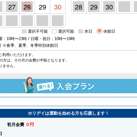
6
27
28
29
30
28
29
30
選択不可能
選択可能
本日
休館日
：10時〜23時 / 日曜・祝日：10時〜19時
日 ※春季、夏季、冬季特別休館日
ご利用いただけます。
始の方は、その月の会費が半額となります。
りません。
ホリデイは運動を始める方を応援します！
初月会費
０円
】