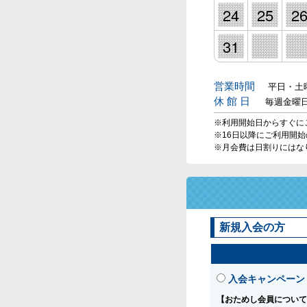
24
25
2
31
営業時間
平日・土曜
休 館 日
毎週金曜
※利用開始日からすぐに
※16日以降にご利用開
※月会費は日割りにはな
新規入会の方
入会キャンペーン
【おためし会員について