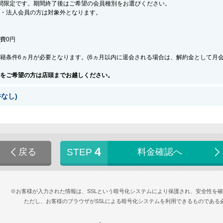
間限定です。期間終了後はご希望の会員種別をお選びください。
・法人会員の方は対象外となります。
会費0円
籍条件6ヵ月が必要となります。(6ヵ月以内に退会される場合は、解約金として月
をご希望の方は店頭までお越しください。
なし)
4
戻る
STEP
料金確認へ
※お客様が入力された情報は、SSLという暗号化システムにより保護され、安全性を
ただし、お客様のブラウザがSSLによる暗号化システムを利用できるものである