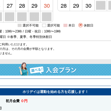
6
27
28
29
30
28
29
30
選択不可能
選択可能
本日
休館日
：10時〜23時 / 日曜・祝日：10時〜19時
日曜日 ※春季、夏季、冬季特別休館日
ご利用いただけます。
始の方は、その月の会費が半額となります。
りません。
ホリデイは運動を始める方を応援します！
初月会費
０円
】