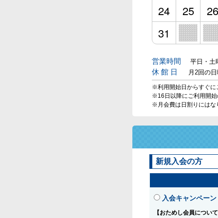
24
25
2
31
営業時間
平日・土曜
休 館 日
月2回の
※利用開始日からすぐに
※16日以降にご利用開
※月会費は日割りにはな
新規入会の方
入会キャンペーン
【おためし会員について