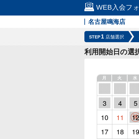
WEB入会フ
名古屋鳴海店
1
店舗選択
STEP
利用開始日の選
月
火
水
3
4
5
10
11
1
17
18
1