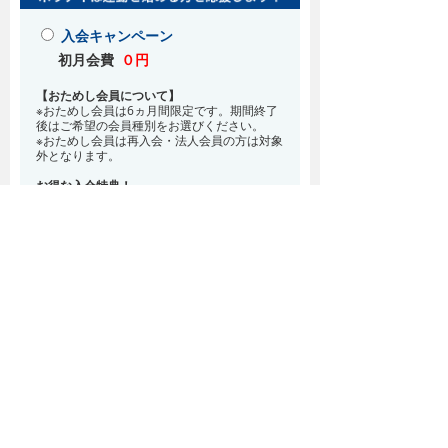
入会キャンペーン
初月会費
０円
【おためし会員について】
※おためし会員は6ヵ月間限定です。期間終了
後はご希望の会員種別をお選びください。
※おためし会員は再入会・法人会員の方は対象
外となります。
お得な入会特典！
8月・9月 2ヵ月分の月会費0円
※どの会員種別でも、在籍条件6ヵ月が必要と
なります。(6ヵ月以内に退会される場合は、
解約金として月会費1ヵ月分が必要となりま
す)
※紹介での入会、再入会をご希望の方は店頭ま
でお越しください。
通常入会(在籍条件なし)