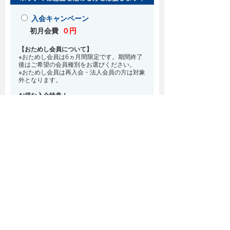
入会キャンペーン
初月会費
０円
【おためし会員について】
※おためし会員は6ヵ月間限定です。期間終了
後はご希望の会員種別をお選びください。
※おためし会員は再入会・法人会員の方は対象
外となります。
お得な入会特典！
8月・9月 2ヵ月分の月会費0円
※どの会員種別でも、在籍条件6ヵ月が必要と
なります。(6ヵ月以内に退会される場合は、
解約金として月会費1ヵ月分が必要となりま
す)
※紹介での入会、再入会をご希望の方は店頭ま
でお越しください。
通常入会(在籍条件なし)