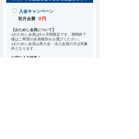
入会キャンペーン
初月会費
０円
【おためし会員について】
※おためし会員は6ヵ月間限定です。期間終了
後はご希望の会員種別をお選びください。
※おためし会員は再入会・法人会員の方は対象
外となります。
お得な入会特典！
8月・9月 2ヵ月分の月会費0円
※どの会員種別でも、在籍条件6ヵ月が必要と
なります。(6ヵ月以内に退会される場合は、
解約金として月会費1ヵ月分が必要となりま
す)
※紹介での入会、再入会をご希望の方は店頭ま
でお越しください。
通常入会(在籍条件なし)