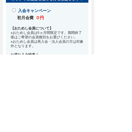
入会キャンペーン
初月会費
０円
【おためし会員について】
※おためし会員は6ヵ月間限定です。期間終了
後はご希望の会員種別をお選びください。
※おためし会員は再入会・法人会員の方は対象
外となります。
お得な入会特典！
8月・9月 2ヵ月分の月会費0円
※どの会員種別でも、在籍条件6ヵ月が必要と
なります。(6ヵ月以内に退会される場合は、
解約金として月会費1ヵ月分が必要となりま
す)
※紹介での入会、再入会をご希望の方は店頭ま
でお越しください。
通常入会(在籍条件なし)