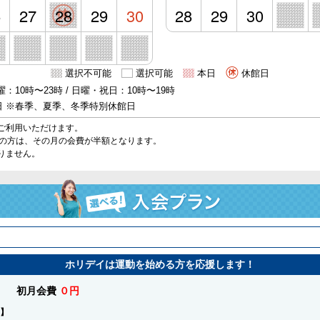
6
27
28
29
30
28
29
30
選択不可能
選択可能
本日
休館日
：10時〜23時 / 日曜・祝日：10時〜19時
日 ※春季、夏季、冬季特別休館日
ご利用いただけます。
始の方は、その月の会費が半額となります。
りません。
ホリデイは運動を始める方を応援します！
初月会費
０円
】