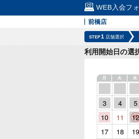
WEB入会フ
前橋店
1
店舗選択
STEP
利用開始日の選
月
火
水
3
4
5
10
11
1
17
18
1