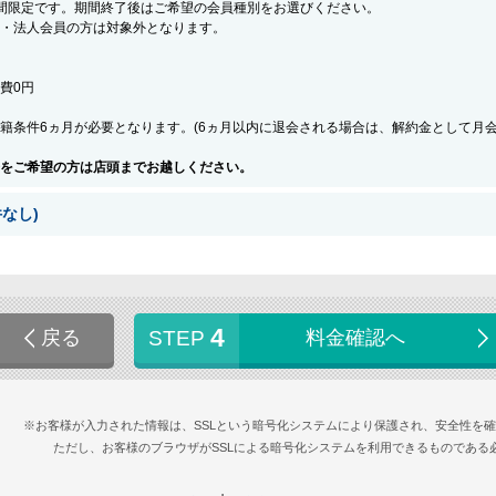
間限定です。期間終了後はご希望の会員種別をお選びください。
・法人会員の方は対象外となります。
会費0円
籍条件6ヵ月が必要となります。(6ヵ月以内に退会される場合は、解約金として月
をご希望の方は店頭までお越しください。
なし)
4
戻る
STEP
料金確認へ
※お客様が入力された情報は、SSLという暗号化システムにより保護され、安全性を
ただし、お客様のブラウザがSSLによる暗号化システムを利用できるものである