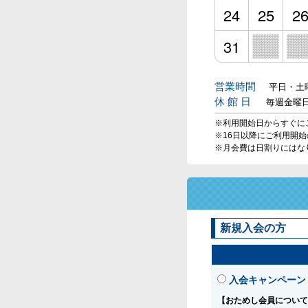
24
25
2
31
営業時間
平日・土曜
休 館 日
毎週金曜
※利用開始日からすぐに
※16日以降にご利用開
※月会費は日割りにはな
新規入会の方
入会キャンペーン
【おためし会員について