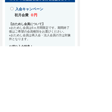
入会キャンペーン
初月会費
０円
【おためし会員について】
※おためし会員は6ヵ月間限定です。期間終了
後はご希望の会員種別をお選びください。
※おためし会員は再入会・法人会員の方は対象
外となります。
お得な入会特典！
8月・9月 2ヵ月分の月会費0円
※どの会員種別でも、在籍条件6ヵ月が必要と
なります。(6ヵ月以内に退会される場合は、
解約金として月会費1ヵ月分が必要となりま
す)
※紹介での入会、再入会をご希望の方は店頭ま
でお越しください。
通常入会(在籍条件なし)