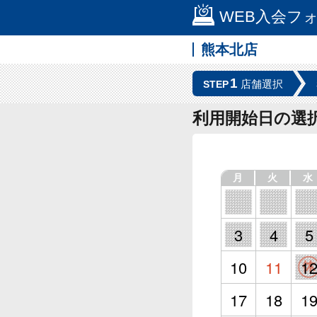
WEB入会フ
熊本北店
1
店舗選択
STEP
利用開始日の選
月
火
水
3
4
5
10
11
1
17
18
1