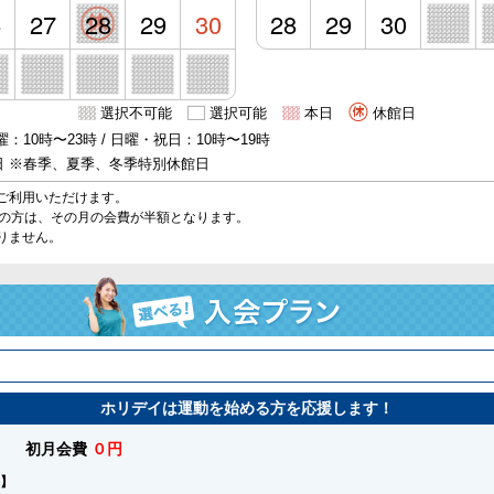
6
27
28
29
30
28
29
30
選択不可能
選択可能
本日
休館日
：10時〜23時 / 日曜・祝日：10時〜19時
日 ※春季、夏季、冬季特別休館日
ご利用いただけます。
始の方は、その月の会費が半額となります。
りません。
ホリデイは運動を始める方を応援します！
初月会費
０円
】