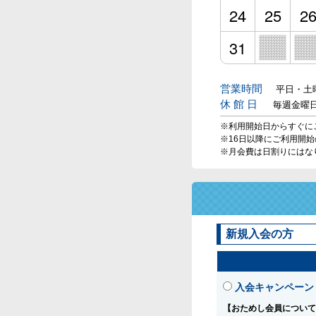
24
25
2
31
営業時間
平日・土曜
休 館 日
毎週金曜
※利用開始日からすぐに
※16日以降にご利用開
※月会費は日割りにはな
新規入会の方
入会キャンペーン
【おためし会員について