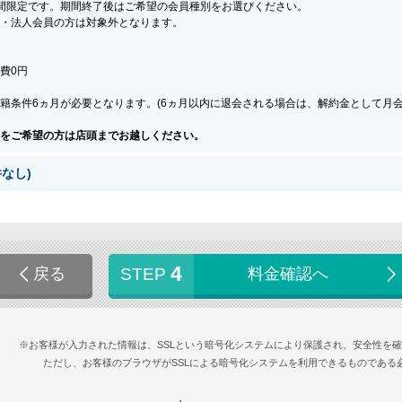
間限定です。期間終了後はご希望の会員種別をお選びください。
・法人会員の方は対象外となります。
会費0円
籍条件6ヵ月が必要となります。(6ヵ月以内に退会される場合は、解約金として月
をご希望の方は店頭までお越しください。
なし)
4
戻る
STEP
料金確認へ
※お客様が入力された情報は、SSLという暗号化システムにより保護され、安全性を
ただし、お客様のブラウザがSSLによる暗号化システムを利用できるものである