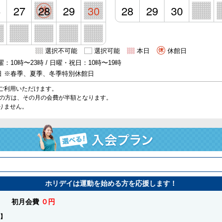
6
27
28
29
30
28
29
30
選択不可能
選択可能
本日
休館日
：10時〜23時 / 日曜・祝日：10時〜19時
日 ※春季、夏季、冬季特別休館日
ご利用いただけます。
始の方は、その月の会費が半額となります。
りません。
ホリデイは運動を始める方を応援します！
初月会費
０円
】