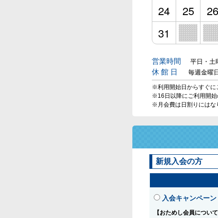
24
25
2
31
営業時間
平日・土曜
休 館 日
毎週金曜
※利用開始日からすぐに
※16日以降にご利用開
※月会費は日割りにはな
新規入会の方
入会キャンペーン
【おためし会員について