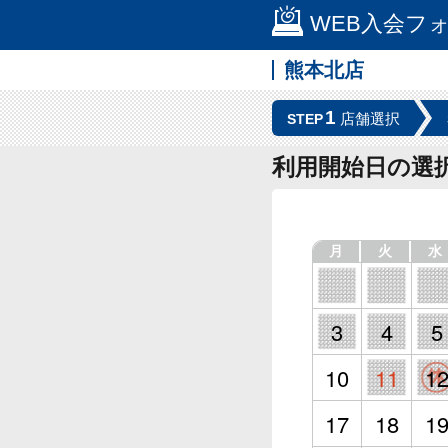
WEB入会フ
熊本北店
1
店舗選択
STEP
利用開始日の選
月
火
水
3
4
5
10
11
1
17
18
1