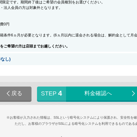
間限定です。期間終了後はご希望の会員種別をお選びください。
・法人会員の方は対象外となります。
会費0円
籍条件6ヵ月が必要となります。(6ヵ月以内に退会される場合は、解約金として月
をご希望の方は店頭までお越しください。
なし)
4
戻る
STEP
料金確認へ
※お客様が入力された情報は、SSLという暗号化システムにより保護され、安全性を
ただし、お客様のブラウザがSSLによる暗号化システムを利用できるものである