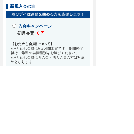
新規入会の方
入会キャンペーン
初月会費
０円
【おためし会員について】
※おためし会員は6ヵ月間限定です。期間終了
後はご希望の会員種別をお選びください。
※おためし会員は再入会・法人会員の方は対象
外となります。
お得な入会特典！
8月・9月 2ヵ月分の月会費0円
※どの会員種別でも、在籍条件6ヵ月が必要と
なります。(6ヵ月以内に退会される場合は、
解約金として月会費1ヵ月分が必要となりま
す)
※紹介での入会、再入会をご希望の方は店頭ま
でお越しください。
通常入会(在籍条件なし)