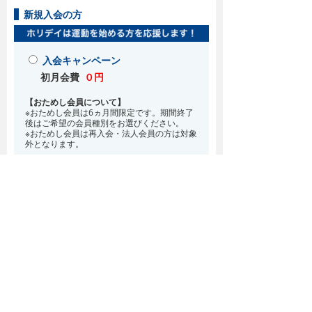
新規入会の方
入会キャンペーン
初月会費
０円
【おためし会員について】
※おためし会員は6ヵ月間限定です。期間終了
後はご希望の会員種別をお選びください。
※おためし会員は再入会・法人会員の方は対象
外となります。
お得な入会特典！
8月・9月 2ヵ月分の月会費0円
※どの会員種別でも、在籍条件6ヵ月が必要と
なります。(6ヵ月以内に退会される場合は、
解約金として月会費1ヵ月分が必要となりま
す)
※紹介での入会、再入会をご希望の方は店頭ま
でお越しください。
通常入会(在籍条件なし)