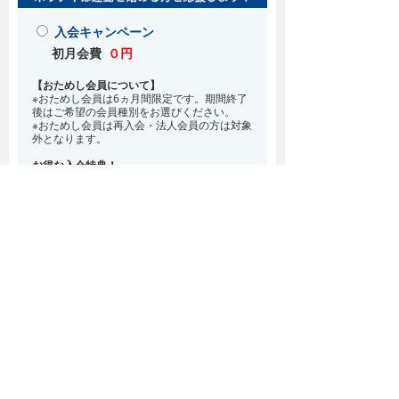
入会キャンペーン
初月会費
０円
【おためし会員について】
※おためし会員は6ヵ月間限定です。期間終了
後はご希望の会員種別をお選びください。
※おためし会員は再入会・法人会員の方は対象
外となります。
お得な入会特典！
8月・9月 2ヵ月分の月会費0円
※どの会員種別でも、在籍条件6ヵ月が必要と
なります。(6ヵ月以内に退会される場合は、
解約金として月会費1ヵ月分が必要となりま
す)
※紹介での入会、再入会をご希望の方は店頭ま
でお越しください。
通常入会(在籍条件なし)