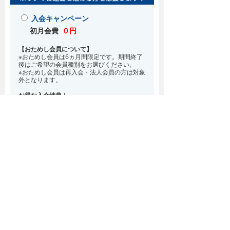
入会キャンペーン
初月会費
０円
【おためし会員について】
※おためし会員は6ヵ月間限定です。期間終了
後はご希望の会員種別をお選びください。
※おためし会員は再入会・法人会員の方は対象
外となります。
お得な入会特典！
8月・9月 2ヵ月分の月会費0円
※どの会員種別でも、在籍条件6ヵ月が必要と
なります。(6ヵ月以内に退会される場合は、
解約金として月会費1ヵ月分が必要となりま
す)
※紹介での入会、再入会をご希望の方は店頭ま
でお越しください。
通常入会(在籍条件なし)