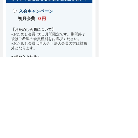
入会キャンペーン
初月会費
０円
【おためし会員について】
※おためし会員は6ヵ月間限定です。期間終了
後はご希望の会員種別をお選びください。
※おためし会員は再入会・法人会員の方は対象
外となります。
お得な入会特典！
8月・9月 2ヵ月分の月会費0円
※どの会員種別でも、在籍条件6ヵ月が必要と
なります。(6ヵ月以内に退会される場合は、
解約金として月会費1ヵ月分が必要となりま
す)
※紹介での入会、再入会をご希望の方は店頭ま
でお越しください。
通常入会(在籍条件なし)