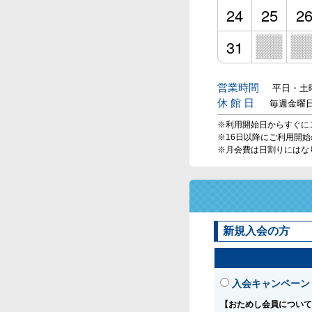
24
25
2
31
営業時間
平日・土曜
休 館 日
毎週金曜
※利用開始日からすぐに
※16日以降にご利用開
※月会費は日割りにはな
新規入会の方
入会キャンペーン
【おためし会員について