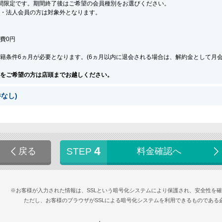
間限定です。期間終了後はご希望の会員種別をお選びください。
・法人会員の方は対象外となります。
会費0円
籍条件6ヵ月が必要となります。(6ヵ月以内に退会される場合は、解約金として月
をご希望の方は店頭までお越しください。
なし)
4
戻る
STEP
料金確認へ
※お客様が入力された情報は、SSLという暗号化システムにより保護され、安全性を
ただし、お客様のブラウザがSSLによる暗号化システムを利用できるものである