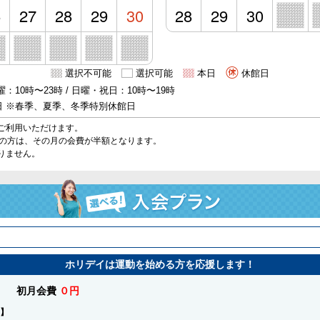
6
27
28
29
30
28
29
30
選択不可能
選択可能
本日
休館日
：10時〜23時 / 日曜・祝日：10時〜19時
日 ※春季、夏季、冬季特別休館日
ご利用いただけます。
始の方は、その月の会費が半額となります。
りません。
ホリデイは運動を始める方を応援します！
初月会費
０円
】