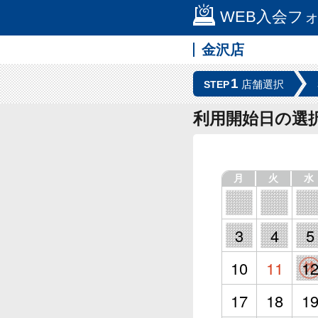
WEB入会フ
金沢店
1
店舗選択
STEP
利用開始日の選
月
火
水
3
4
5
10
11
1
17
18
1