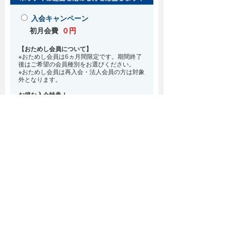
入会キャンペーン
初月会費
０円
【おためし会員について】
※おためし会員は6ヵ月間限定です。期間終了
後はご希望の会員種別をお選びください。
※おためし会員は再入会・法人会員の方は対象
外となります。
お得な入会特典！
8月・9月 2ヵ月分の月会費0円
※どの会員種別でも、在籍条件6ヵ月が必要と
なります。(6ヵ月以内に退会される場合は、
解約金として月会費1ヵ月分が必要となりま
す)
※紹介での入会、再入会をご希望の方は店頭ま
でお越しください。
通常入会(在籍条件なし)