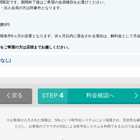
間限定です。期間終了後はご希望の会員種別をお選びください。
・法人会員の方は対象外となります。
会費0円
籍条件6ヵ月が必要となります。(6ヵ月以内に退会される場合は、解約金として月
をご希望の方は店頭までお越しください。
なし)
4
戻る
STEP
料金確認へ
※お客様が入力された情報は、SSLという暗号化システムにより保護され、安全性を
ただし、お客様のブラウザがSSLによる暗号化システムを利用できるものである