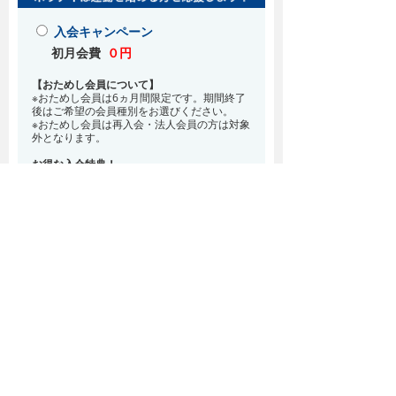
入会キャンペーン
初月会費
０円
【おためし会員について】
※おためし会員は6ヵ月間限定です。期間終了
後はご希望の会員種別をお選びください。
※おためし会員は再入会・法人会員の方は対象
外となります。
お得な入会特典！
8月・9月 2ヵ月分の月会費0円
※どの会員種別でも、在籍条件6ヵ月が必要と
なります。(6ヵ月以内に退会される場合は、
解約金として月会費1ヵ月分が必要となりま
す)
※紹介での入会、再入会をご希望の方は店頭ま
でお越しください。
通常入会(在籍条件なし)