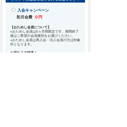
入会キャンペーン
初月会費
０円
【おためし会員について】
※おためし会員は6ヵ月間限定です。期間終了
後はご希望の会員種別をお選びください。
※おためし会員は再入会・法人会員の方は対象
外となります。
お得な入会特典！
8月・9月 2ヵ月分の月会費0円
※どの会員種別でも、在籍条件6ヵ月が必要と
なります。(6ヵ月以内に退会される場合は、
解約金として月会費1ヵ月分が必要となりま
す)
※紹介での入会、再入会をご希望の方は店頭ま
でお越しください。
通常入会(在籍条件なし)