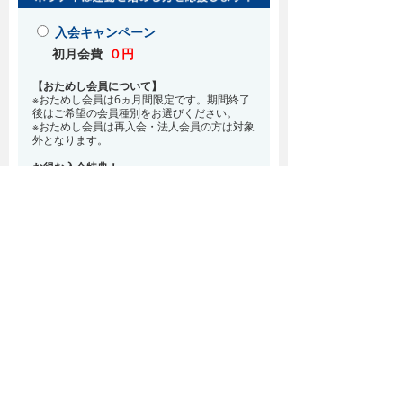
入会キャンペーン
初月会費
０円
【おためし会員について】
※おためし会員は6ヵ月間限定です。期間終了
後はご希望の会員種別をお選びください。
※おためし会員は再入会・法人会員の方は対象
外となります。
お得な入会特典！
8月・9月 2ヵ月分の月会費0円
※どの会員種別でも、在籍条件6ヵ月が必要と
なります。(6ヵ月以内に退会される場合は、
解約金として月会費1ヵ月分が必要となりま
す)
※紹介での入会、再入会をご希望の方は店頭ま
でお越しください。
通常入会(在籍条件なし)