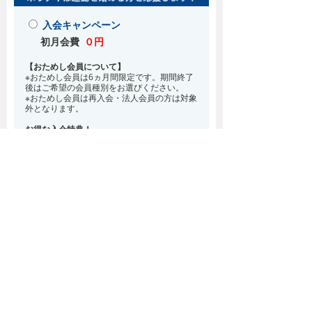
入会キャンペーン
初月会費
０円
【おためし会員について】
※おためし会員は6ヵ月間限定です。期間終了
後はご希望の会員種別をお選びください。
※おためし会員は再入会・法人会員の方は対象
外となります。
お得な入会特典！
8月・9月 2ヵ月分の月会費0円
※どの会員種別でも、在籍条件6ヵ月が必要と
なります。(6ヵ月以内に退会される場合は、
解約金として月会費1ヵ月分が必要となりま
す)
※紹介での入会、再入会をご希望の方は店頭ま
でお越しください。
通常入会(在籍条件なし)