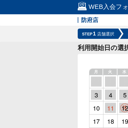
WEB入会フ
防府店
1
店舗選択
STEP
利用開始日の選
月
火
水
3
4
5
10
11
1
17
18
1