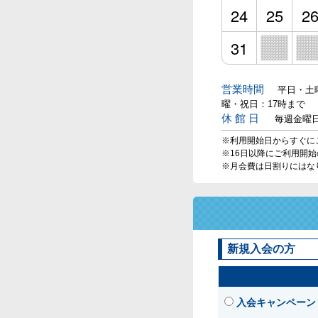
24
25
2
31
営業時間
平日・土曜
曜・祝日：17時まで
休 館 日
毎週金曜
※利用開始日からすぐに
※16日以降にご利用開
※月会費は日割りにはな
新規入会の方
入会キャンペーン