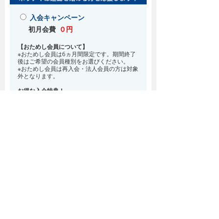
入会キャンペーン
初月会費
０円
【おためし会員について】
※おためし会員は6ヵ月間限定です。期間終了
後はご希望の会員種別をお選びください。
※おためし会員は再入会・法人会員の方は対象
外となります。
お得な入会特典！
8月・9月 2ヵ月分の月会費0円
※どの会員種別でも、在籍条件6ヵ月が必要と
なります。(6ヵ月以内に退会される場合は、
解約金として月会費1ヵ月分が必要となりま
す)
※紹介での入会、再入会をご希望の方は店頭ま
でお越しください。
通常入会(在籍条件なし)