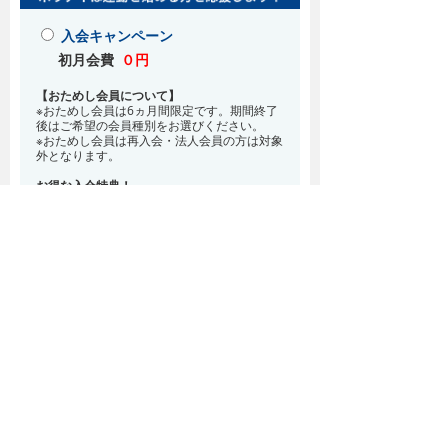
入会キャンペーン
初月会費
０円
【おためし会員について】
※おためし会員は6ヵ月間限定です。期間終了
後はご希望の会員種別をお選びください。
※おためし会員は再入会・法人会員の方は対象
外となります。
お得な入会特典！
8月・9月 2ヵ月分の月会費0円
※どの会員種別でも、在籍条件6ヵ月が必要と
なります。(6ヵ月以内に退会される場合は、
解約金として月会費1ヵ月分が必要となりま
す)
※紹介での入会、再入会をご希望の方は店頭ま
でお越しください。
通常入会(在籍条件なし)