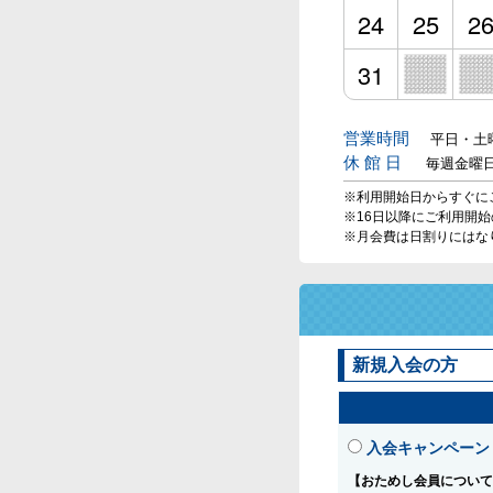
24
25
2
31
営業時間
平日・土曜
休 館 日
毎週金曜
※利用開始日からすぐに
※16日以降にご利用開
※月会費は日割りにはな
新規入会の方
入会キャンペーン
【おためし会員について