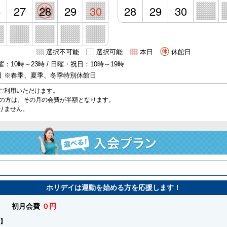
6
27
28
29
30
28
29
30
選択不可能
選択可能
本日
休館日
：10時～23時 / 日曜・祝日：10時～19時
日 ※春季、夏季、冬季特別休館日
ご利用いただけます。
始の方は、その月の会費が半額となります。
りません。
ホリデイは運動を始める方を応援します！
初月会費
０円
】