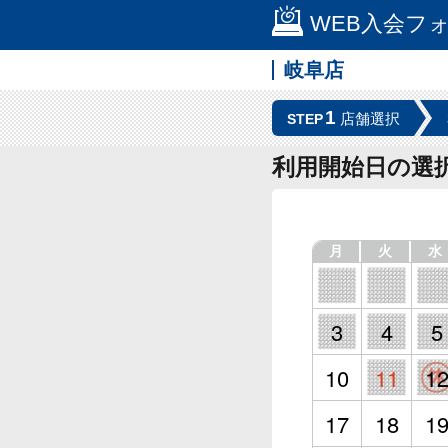
WEB入会フ
岐阜店
1
店舗選択
STEP
利用開始日の選
月
火
水
3
4
5
10
11
1
17
18
1