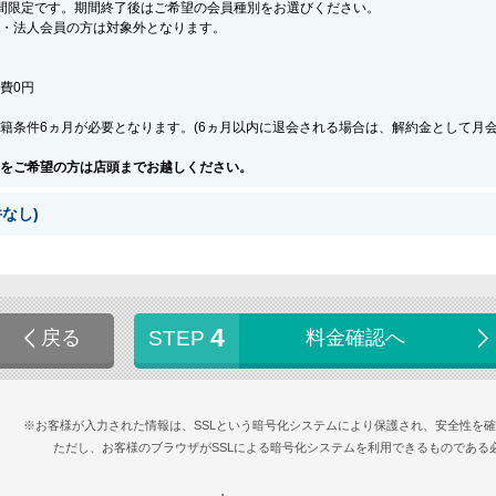
間限定です。期間終了後はご希望の会員種別をお選びください。
・法人会員の方は対象外となります。
会費0円
籍条件6ヵ月が必要となります。(6ヵ月以内に退会される場合は、解約金として月
をご希望の方は店頭までお越しください。
なし)
4
戻る
STEP
料金確認へ
※お客様が入力された情報は、SSLという暗号化システムにより保護され、安全性を
ただし、お客様のブラウザがSSLによる暗号化システムを利用できるものである