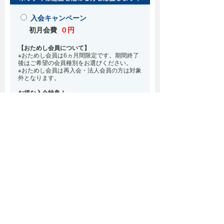
入会キャンペーン
初月会費
０円
【おためし会員について】
※おためし会員は6ヵ月間限定です。期間終了
後はご希望の会員種別をお選びください。
※おためし会員は再入会・法人会員の方は対象
外となります。
お得な入会特典！
8月・9月 2ヵ月分の月会費0円
※どの会員種別でも、在籍条件6ヵ月が必要と
なります。(6ヵ月以内に退会される場合は、
解約金として月会費1ヵ月分が必要となりま
す)
※紹介での入会、再入会をご希望の方は店頭ま
でお越しください。
通常入会(在籍条件なし)