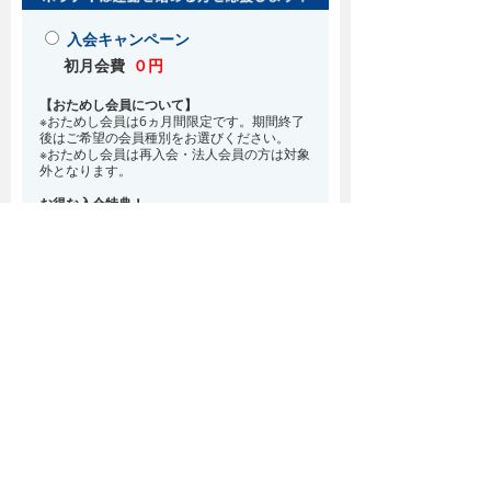
入会キャンペーン
初月会費
０円
【おためし会員について】
※おためし会員は6ヵ月間限定です。期間終了
後はご希望の会員種別をお選びください。
※おためし会員は再入会・法人会員の方は対象
外となります。
お得な入会特典！
8月・9月 2ヵ月分の月会費0円
※どの会員種別でも、在籍条件6ヵ月が必要と
なります。(6ヵ月以内に退会される場合は、
解約金として月会費1ヵ月分が必要となりま
す)
※紹介での入会、再入会をご希望の方は店頭ま
でお越しください。
通常入会(在籍条件なし)